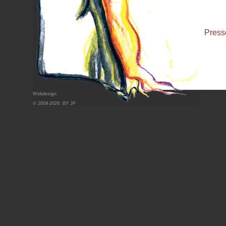
Press
Webdesign:
© 2004-2026:
BY JP