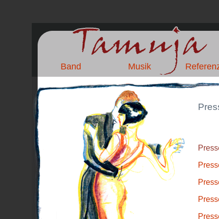
Band
Musik
Referen
Pres
Press
Press
Press
Press
Press